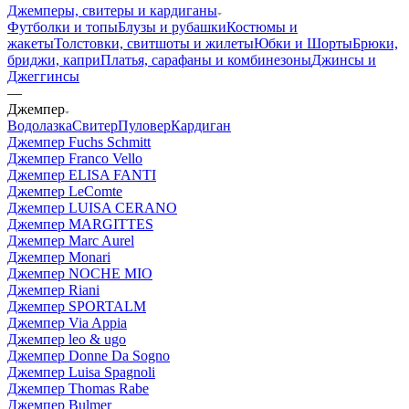
Джемперы, свитеры и кардиганы
Футболки и топы
Блузы и рубашки
Костюмы и
жакеты
Толстовки, свитшоты и жилеты
Юбки и Шорты
Брюки,
бриджи, капри
Платья, сарафаны и комбинезоны
Джинсы и
Джеггинсы
—
Джемпер
Водолазка
Свитер
Пуловер
Кардиган
Джемпер Fuchs Schmitt
Джемпер Franco Vello
Джемпер ELISA FANTI
Джемпер LeComte
Джемпер LUISA CERANO
Джемпер MARGITTES
Джемпер Marc Aurel
Джемпер Monari
Джемпер NOCHE MIO
Джемпер Riani
Джемпер SPORTALM
Джемпер Via Appia
Джемпер leo & ugo
Джемпер Donne Da Sogno
Джемпер Luisa Spagnoli
Джемпер Thomas Rabe
Джемпер Bulmer