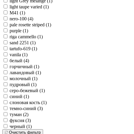
light Grey melange (
1
)
light taupe varied (
1
)
M41 (
1
)
nero-100 (
4
)
pale rosette striped (
1
)
purple (
1
)
riga cammello (
1
)
sand 2251 (
1
)
tartufo-619 (
1
)
vanila (
1
)
белый (
4
)
горчичный (
1
)
лавандовый (
1
)
молочный (
1
)
пудровый (
1
)
серо-бежевый (
1
)
синий (
1
)
слоновая кость (
1
)
темно-синий (
3
)
туман (
2
)
фуксия (
3
)
черный (
1
)
Очистить фильтр