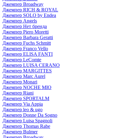
Джемпер Broadway
Джемпер RICH & ROYAL
Джемпер SOLO by Endea
Джемпер Angels
Джемпер Нет бренда
Джемпер Piero Moretti
Джемпер Barbara Geratti
Джемпер Fuchs Schmitt
Джемпер Franco Vello
Джемпер ELISA FANTI
Джемпер LeComte
Джемпер LUISA CERANO
Джемпер MARGITTES
Джемпер Marc Aurel
Джемпер Monari
Джемпер NOCHE MIO
Джемпер Riani
Джемпер SPORTALM
Джемпер Via Appia
Джемпер leo & ugo
Джемпер Donne Da Sogno
Джемпер Luisa Spagnoli
Джемпер Thomas Rabe
Джемпер Bulmer
Джемпер Broadway