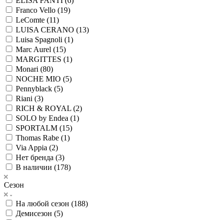
ELISA FANTI (
6
)
Franco Vello (
19
)
LeComte (
11
)
LUISA CERANO (
13
)
Luisa Spagnoli (
1
)
Marc Aurel (
15
)
MARGITTES (
1
)
Monari (
80
)
NOCHE MIO (
5
)
Pennyblack (
5
)
Riani (
3
)
RICH & ROYAL (
2
)
SOLO by Endea (
1
)
SPORTALM (
15
)
Thomas Rabe (
1
)
Via Appia (
2
)
Нет бренда (
3
)
В наличии (
178
)
Сезон
На любой сезон (
188
)
Демисезон (
5
)