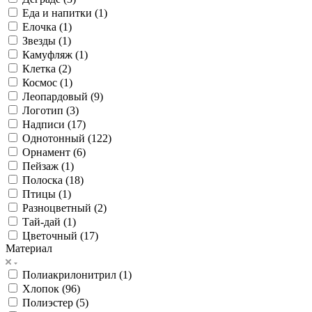
Еда и напитки (
1
)
Елочка (
1
)
Звезды (
1
)
Камуфляж (
1
)
Клетка (
2
)
Космос (
1
)
Леопардовый (
9
)
Логотип (
3
)
Надписи (
17
)
Однотонный (
122
)
Орнамент (
6
)
Пейзаж (
1
)
Полоска (
18
)
Птицы (
1
)
Разноцветный (
2
)
Тай-дай (
1
)
Цветочный (
17
)
Материал
Полиакрилонитрил (
1
)
Хлопок (
96
)
Полиэстер (
5
)