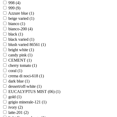
998 (
4
)
999 (
9
)
Azzure blue (
1
)
beige varied (
1
)
bianco (
1
)
bianco-200 (
4
)
black (
1
)
black varied (
1
)
blush varied 86561 (
1
)
bright white (
1
)
candy pink (
1
)
CEMENT (
1
)
cherry tomato (
1
)
coral (
1
)
crema di noci-618 (
1
)
dark blue (
1
)
dessert/off-white (
1
)
EUCALYPTUS MIST (06) (
1
)
gold (
1
)
grigio minerale-121 (
1
)
ivory (
2
)
latte-201 (
2
)