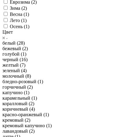
Еврозима (
2
)
Зима (
2
)
Весна (
1
)
Лето (
1
)
Осень (
1
)
Цвет
белый (
28
)
бежевый (
2
)
голубой (
1
)
черный (
16
)
желтый (
7
)
зеленый (
4
)
молочный (
8
)
бледно-розовый (
1
)
горчичный (
2
)
капучино (
1
)
карамельный (
1
)
коралловый (
2
)
коричневый (
4
)
красно-оранжевый (
1
)
кремовый (
2
)
кремовый капучино (
1
)
лавандовый (
2
)
латте (
1
)