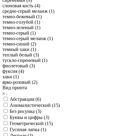
сиреневый (
9
)
слоновая кость (
4
)
средне-серый меланж (
1
)
темно-бежевый (
1
)
темно-голубой (
1
)
темно-зеленый (
1
)
темно-серый (
1
)
темно-серый меланж (
1
)
темно-синий (
2
)
темный хаки (
1
)
теплый белый (
3
)
тускло-сиреневый (
1
)
фиолетовый (
3
)
фуксия (
4
)
хаки (
1
)
ярко-розовый (
2
)
Вид принта
Абстракция (
6
)
Анималистический (
15
)
Без рисунка (
3
)
Буквы и цифры (
3
)
Геометрический (
15
)
Гусиная лапка (
1
)
Деграде (
3
)