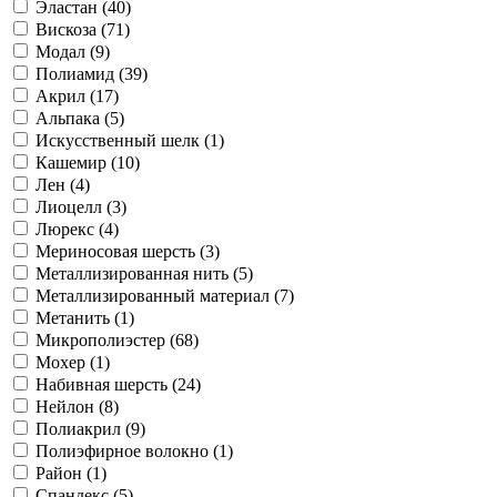
Эластан (
40
)
Вискоза (
71
)
Модал (
9
)
Полиамид (
39
)
Акрил (
17
)
Альпака (
5
)
Искусственный шелк (
1
)
Кашемир (
10
)
Лен (
4
)
Лиоцелл (
3
)
Люрекс (
4
)
Мериносовая шерсть (
3
)
Металлизированная нить (
5
)
Металлизированный материал (
7
)
Метанить (
1
)
Микрополиэстер (
68
)
Мохер (
1
)
Набивная шерсть (
24
)
Нейлон (
8
)
Полиакрил (
9
)
Полиэфирное волокно (
1
)
Район (
1
)
Спандекс (
5
)