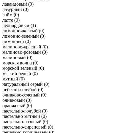
лавандовый (
0
)
лазурный (
0
)
лайм (
0
)
латте (
0
)
леопардовый (
1
)
лимонно-желтый (
0
)
лимонно-зеленый (
0
)
лимонный (
0
)
малиново-красный (
0
)
малиново-розовый (
0
)
малиновый (
0
)
морская волна (
0
)
морской зеленый (
0
)
мягкий белый (
0
)
мятный (
0
)
натуральный серый (
0
)
небесно-голубой (
0
)
оливково-зеленый (
0
)
оливковый (
0
)
оранжевый (
0
)
пастельно-голубой (
0
)
пастельно-мятный (
0
)
пастельно-розовый (
0
)
пастельно-сиреневый (
0
)
пепельно-коричневый (
0
)