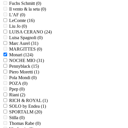
Fuchs Schmitt (
0
)
Il vento & la seta (
0
)
L'AF (
0
)
LeComte (
16
)
Liu Jo (
0
)
LUISA CERANO (
24
)
Luisa Spagnoli (
0
)
Marc Aurel (
31
)
MARGITTES (
0
)
Monari (
124
)
NOCHE MIO (
31
)
Pennyblack (
15
)
Piero Moretti (
1
)
Pola Mondi (
0
)
POZA (
0
)
Ppep (
0
)
Riani (
2
)
RICH & ROYAL (
1
)
SOLO by Endea (
1
)
SPORTALM (
20
)
Stilla (
0
)
Thomas Rabe (
0
)