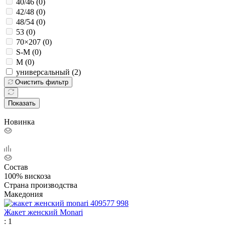
40/46 (
0
)
42/48 (
0
)
48/54 (
0
)
53 (
0
)
70×207 (
0
)
S-M (
0
)
М (
0
)
универсальный (
2
)
Очистить фильтр
Показать
Новинка
Состав
100% вискоза
Страна производства
Македония
Жакет женский Monari
: 1