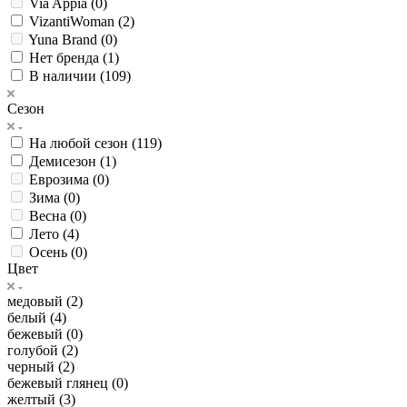
Via Appia (
0
)
VizantiWoman (
2
)
Yuna Brand (
0
)
Нет бренда (
1
)
В наличии (
109
)
Сезон
На любой сезон (
119
)
Демисезон (
1
)
Еврозима (
0
)
Зима (
0
)
Весна (
0
)
Лето (
4
)
Осень (
0
)
Цвет
медовый (
2
)
белый (
4
)
бежевый (
0
)
голубой (
2
)
черный (
2
)
бежевый глянец (
0
)
желтый (
3
)