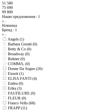
51 580
75 690
99 800
Наши предложения
: 1
Новинка
Бренд
: 1
Angels (
1
)
Barbara Geratti (
0
)
Betty & Co (
0
)
Broadway (
0
)
Bulmer (
0
)
COMMA, (
0
)
Donne Da Sogno (
26
)
Eiszeit (
1
)
ELISA FANTI (
4
)
Endea (
0
)
Erika (
3
)
FAUFILURE (
0
)
FLEUR (
0
)
Franco Vello (
68
)
FRAPP (
11
)