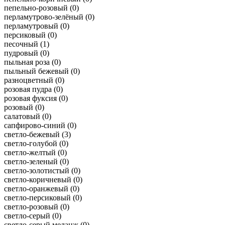
пепельно-розовый (
0
)
перламутрово-зелёный (
0
)
перламутровый (
0
)
персиковый (
0
)
песочный (
1
)
пудровый (
0
)
пыльная роза (
0
)
пыльный бежевый (
0
)
разноцветный (
0
)
розовая пудра (
0
)
розовая фуксия (
0
)
розовый (
0
)
салатовый (
0
)
сапфирово-синий (
0
)
светло-бежевый (
3
)
светло-голубой (
0
)
светло-желтый (
0
)
светло-зеленый (
0
)
светло-золотистый (
0
)
светло-коричневый (
0
)
светло-оранжевый (
0
)
светло-персиковый (
0
)
светло-розовый (
0
)
светло-серый (
0
)
светло-серый меланж (
0
)