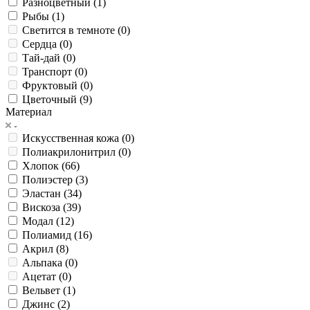
Разноцветный (
1
)
Рыбы (
1
)
Светится в темноте (
0
)
Сердца (
0
)
Тай-дай (
0
)
Транспорт (
0
)
Фруктовый (
0
)
Цветочный (
9
)
Материал
Искусственная кожа (
0
)
Полиакрилонитрил (
0
)
Хлопок (
66
)
Полиэстер (
3
)
Эластан (
34
)
Вискоза (
39
)
Модал (
12
)
Полиамид (
16
)
Акрил (
8
)
Альпака (
0
)
Ацетат (
0
)
Вельвет (
1
)
Джинс (
2
)