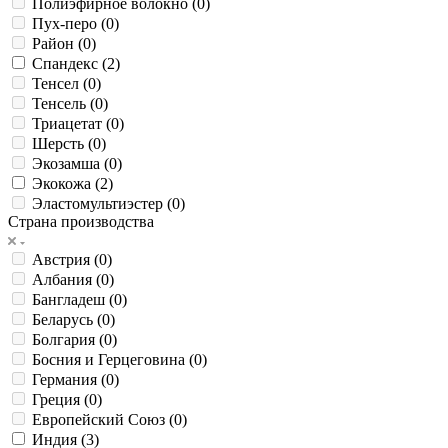
Полиэфирное волокно (
0
)
Пух-перо (
0
)
Район (
0
)
Спандекс (
2
)
Тенсел (
0
)
Тенсель (
0
)
Триацетат (
0
)
Шерсть (
0
)
Экозамша (
0
)
Экокожа (
2
)
Эластомультиэстер (
0
)
Страна производства
Австрия (
0
)
Албания (
0
)
Бангладеш (
0
)
Беларусь (
0
)
Болгария (
0
)
Босния и Герцеговина (
0
)
Германия (
0
)
Греция (
0
)
Европейский Союз (
0
)
Индия (
3
)