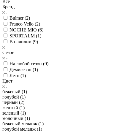
Все
Бренд
Bulmer (
2
)
Franco Vello (
2
)
NOCHE MIO (
6
)
SPORTALM (
1
)
В наличии (
9
)
Сезон
На любой сезон (
9
)
Демисезон (
1
)
Лето (
1
)
Цвет
бежевый (
1
)
голубой (
1
)
черный (
2
)
желтый (
1
)
зеленый (
1
)
молочный (
1
)
бежевый меланж (
1
)
голубой меланж (
1
)