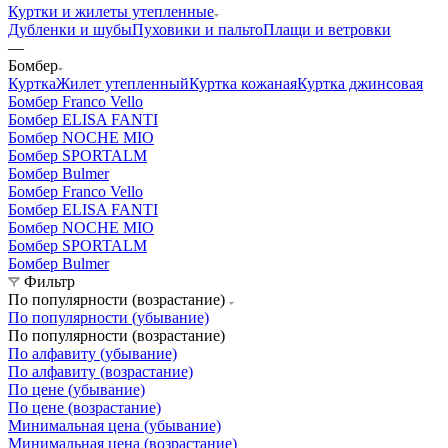
Куртки и жилеты утепленные
Дубленки и шубы
Пуховики и пальто
Плащи и ветровки
—
Бомбер
Куртка
Жилет утепленный
Куртка кожаная
Куртка джинсовая
Бомбер Franco Vello
Бомбер ELISA FANTI
Бомбер NOCHE MIO
Бомбер SPORTALM
Бомбер Bulmer
Бомбер Franco Vello
Бомбер ELISA FANTI
Бомбер NOCHE MIO
Бомбер SPORTALM
Бомбер Bulmer
Фильтр
По популярности (возрастание)
По популярности (убывание)
По популярности (возрастание)
По алфавиту (убывание)
По алфавиту (возрастание)
По цене (убывание)
По цене (возрастание)
Минимальная цена (убывание)
Минимальная цена (возрастание)