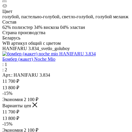
Цвет
голубой, пастельно-голубой, светло-голубой, голубой меланж
Состав
62% полиэстер 34% вискоза 04% эластан
Страна производства
Беларусь
WB артикул общий с цветом
HANIFARU 3.834_svetlo_goluboy
Бомбер (жакет) Noche Mio
: 1
: 2
Арт.: HANIFARU 3.834
11 700
₽
13 800
₽
-
15
%
Экономия
2 100
₽
Варианты цен
11 700
₽
13 800
₽
-
15
%
Экономия
2 100
₽