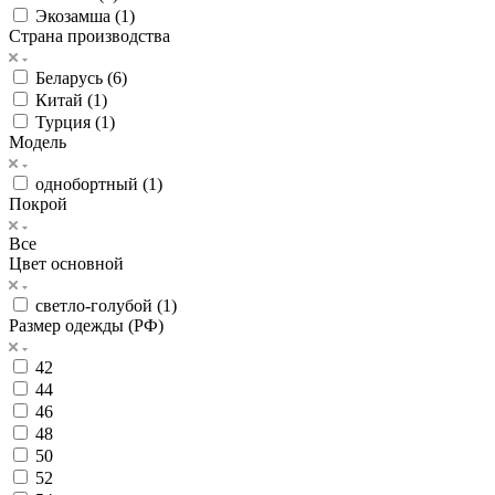
Экозамша (
1
)
Страна производства
Беларусь (
6
)
Китай (
1
)
Турция (
1
)
Модель
однобортный (
1
)
Покрой
Все
Цвет основной
светло-голубой (
1
)
Размер одежды (РФ)
42
44
46
48
50
52