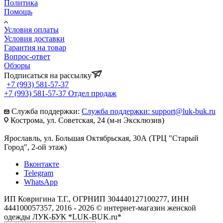
Политика
Помощь
Условия оплаты
Условия доставки
Гарантия на товар
Вопрос-ответ
Обзоры
Подписаться на рассылку
+7 (993) 581-57-37
+7 (993) 581-57-37
Отдел продаж
Служба поддержки:
Служба поддержки: support@luk-buk.ru
Кострома, ул. Советская, 24 (м-н Эксклюзив)
Ярославль, ул. Большая Октябрьская, 30А (ТРЦ "Старый
Город", 2-ой этаж)
Вконтакте
Telegram
WhatsApp
ИП Ковригина Т.Г., ОГРНИП 304440127100277, ИНН
444100057357, 2016 - 2026 © интернет-магазин женской
одежды ЛУК-БУК *LUK-BUK.ru*