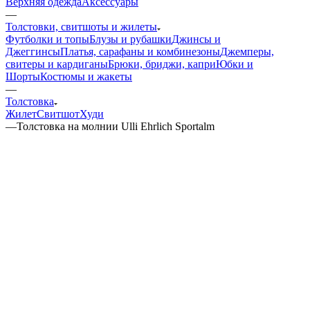
Верхняя одежда
Аксессуары
—
Толстовки, свитшоты и жилеты
Футболки и топы
Блузы и рубашки
Джинсы и
Джеггинсы
Платья, сарафаны и комбинезоны
Джемперы,
свитеры и кардиганы
Брюки, бриджи, капри
Юбки и
Шорты
Костюмы и жакеты
—
Толстовка
Жилет
Свитшот
Худи
—
Толстовка на молнии Ulli Ehrlich Sportalm